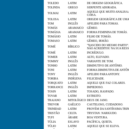
TOLEDO
LATIM
DE ORIGEM GEOGRÁFICA.
TOLINDA
GREGO
SERPENTE ADORADA.
AQUELE QUE MUITO ANALISA
TOLMAI
LATIM
COISA.
TOLOSA
LATIM
ORIGEM GEOGRÁFICA DE UMA
TOM
INGLÊS
APELIDO PARA TOMAS.
TOMÁS
ARAMAICO
GÊMEO.
TOMÁSIA
ARAMAICO
FORMA FEMININA DE TOMÁS.
TOMÁSIO
LATIM
FILHO DE TOMÁS.
TOMASO
LATIM
GÊMEO, IRMÃO.
"NASCIDO DO MESMO PARTO".
TOMÉ
BÍBLICO
NÃO ACREDITOU NA SUA RES
TOMÉ
LATIM
INCRÉDULO.
TOMER
LATIM
ALTO, ELEVADO.
TOMMY
INGLÊS
VARIANTE DE TOM.
TONHO
LATIM
DIMINUTIVO DE ANTÔNIO.
TONI
LATIM
FORMA DIMINUTIVA DE ANTÔN
TONY
INGLÊS
APELIDO PARA ANTONY.
TORIBA
INDÍGENA
FELICIDADE.
TORQUATO
LATIM
AQUELE QUE FAZ COLARES.
TORRANCE
INGLÊS
IMPIEDOSO.
TOSIN
LATIM
TOSADO, RASPADO.
TOVAR
LATIM
ESTREITO.
TRAJANO
MITOLÓGICO
DEUS DE JANO.
TREVOR
GAÉLICO
CAUTELOSO, CUIDADOSO.
TRINIDAD
LATIM
PROVÉM DA SANTÍSSIMA TRI
TRISTÃO
CELTA
TRYSTAN: NARIGUDO.
TUFI
ÀRABE
BOA VENTURA.
TÚLIA
ESLAVO
PACÍFICA, QUIETA.
TÚLIO
LATIM
AQUELE QUE SE ELEVA.