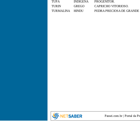
TUPÃ
INDÍGENA
PROGENITOR.
TURIN
GREGO
CAPRICHO VITORIOSO.
TURMALINA
HINDU
PEDRA PRECIOSA DE GRANDE
Passei.com.br
|
Portal da P