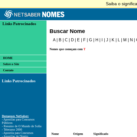
Links Patrocinados
Buscar Nome
A
|
B
|
C
|
D
|
E
|
F
|
G
|
H
|
I
|
J
|
K
|
L
|
M
|
N
|
Nomes que começam com
T
HOME
Sobre o Site
Contato
Links Patrocinados
Destaques NetSaber:
- Apostilas para Concursos
Públicos
- Resumo de O Mundo de Sofia
- Telecurso 2000
- Apostila para Concursos
Nome
Origem
Significado
- Apostilas de Direito