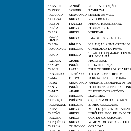
TAKASHI
JAPONÊS
NOBRE ASPIRAÇÃO.
TAKESHI
JAPONÊS
BAMBUZAL.
TALARICO
GERMÂNICO
SENHOR DO VALE.
TALASSA
GREGO
VINDA DO MAR.
TALBOT
FRANCÊS
PRÊMIO, RECOMPENSA.
TALÉIA
GREGO
FLORESCENTE.
TALES
GREGO
VERDEJAR.
TALIA /
GREGO
UMA DAS NOVE MUSAS.
THALIA
TALITA
BÍBLICO
"CRIANÇA". A UMA ORDEM DE 
TAMANDARÉ
INDÍGENA
O FUNDADOR DO POVO.
"PLANTA DA TAMARA". DENO
TAMAR
BÍBLICO
SUL DE CANAÃ.
TÂMARA
ÀRABE
FRUTO DOCE.
TAMMY
INGLÊS
CHEIA DE GRAÇA.
TAMUZ
LATIM
DEUS CÉLEBRE POR SUA BEL
TANCREDO
TEUTÔNICO
REI DOS CONSELHEIROS.
TÂNIA
ESLAVO
FORMA CURTA DE TATIANA.
TANJA
GERMÂNICO
VARIANTE GERMÂNICA DE TÂN
TANSY
INGLÊS
FLOR DE NACIONALIDADE ING
TÂNUZ
ÀRABE
DIMINUTIVO DE ANTÔNIO.
TAPIRA
INDÍGENA
MAMÍFERO.
TAPIRAÇA
INDÍGENA
O QUE TEM OLHOS DE ANTA.
TAQUARACÊ
INDÍGENA
BAMBU ADOCICADO.
TARAS
GREGO
AQUELE QUE VEM DE TARENTU
TARCÃO
GREGO
HERÓI ETRUSCO, FILHO DE TÉ
TARCÍSIO
GREGO
CONFIANÇA, CORAGEM.
TARQUÉCIO
GREGO
NOME MITOLÓGICO. REI DE A
TARSILA
TEUTÔNICO
CORAJOSA.
TARSÍLIO
GREGO
CORAJOSO.