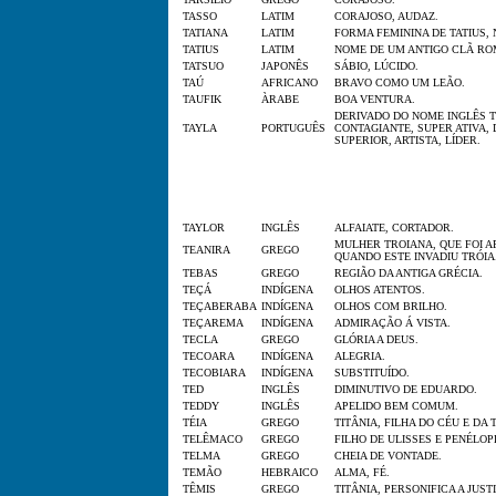
TASSO
LATIM
CORAJOSO, AUDAZ.
TATIANA
LATIM
FORMA FEMININA DE TATIUS,
TATIUS
LATIM
NOME DE UM ANTIGO CLÃ RO
TATSUO
JAPONÊS
SÁBIO, LÚCIDO.
TAÚ
AFRICANO
BRAVO COMO UM LEÃO.
TAUFIK
ÀRABE
BOA VENTURA.
DERIVADO DO NOME INGLÊS 
TAYLA
PORTUGUÊS
CONTAGIANTE, SUPER ATIVA, 
SUPERIOR, ARTISTA, LÍDER.
TAYLOR
INGLÊS
ALFAIATE, CORTADOR.
MULHER TROIANA, QUE FOI A
TEANIRA
GREGO
QUANDO ESTE INVADIU TRÓIA
TEBAS
GREGO
REGIÃO DA ANTIGA GRÉCIA.
TEÇÁ
INDÍGENA
OLHOS ATENTOS.
TEÇABERABA
INDÍGENA
OLHOS COM BRILHO.
TEÇAREMA
INDÍGENA
ADMIRAÇÃO Á VISTA.
TECLA
GREGO
GLÓRIA A DEUS.
TECOARA
INDÍGENA
ALEGRIA.
TECOBIARA
INDÍGENA
SUBSTITUÍDO.
TED
INGLÊS
DIMINUTIVO DE EDUARDO.
TEDDY
INGLÊS
APELIDO BEM COMUM.
TÉIA
GREGO
TITÂNIA, FILHA DO CÉU E DA 
TELÊMACO
GREGO
FILHO DE ULISSES E PENÉLOP
TELMA
GREGO
CHEIA DE VONTADE.
TEMÃO
HEBRAICO
ALMA, FÉ.
TÊMIS
GREGO
TITÂNIA, PERSONIFICA A JUSTI