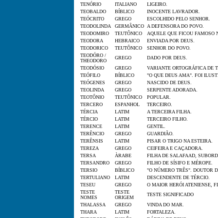
TENÓRIO
ITALIANO
LIGEIRO.
TEOBALDO
BÍBLICO
INOCENTE LAVRADOR.
TEÓCRITO
GREGO
ESCOLHIDO PELO SENHOR.
TEODOLINDA
GERMÂNICO
A DEFENSORA DO POVO.
TEODOMIRO
TEUTÔNICO
AQUELE QUE FICOU FAMOSO 
TEODORA
HEBRAICO
ENVIADA POR DEUS.
TEODORICO
TEUTÔNICO
SENHOR DO POVO.
TEODÓRO /
GREGO
DADO POR DEUS.
THEODORO
TEODÓSIO
GREGO
VARIANTE ORTOGRÁFICA DE 
TEÓFILO
BÍBLICO
"O QUE DEUS AMA". FOI ILUS
TEÓGENES
GREGO
NASCIDO DE DEUS.
TEOLINDA
GREGO
SERPENTE ADORADA.
TEOTÔNIO
TEUTÔNICO
POPULAR.
TERCERO
ESPANHOL
TERCEIRO.
TÉRCIA
LATIM
A TERCEIRA FILHA.
TÉRCIO
LATIM
TERCEIRO FILHO.
TERENCE
LATIM
GENTIL.
TERÊNCIO
GREGO
GUARDIÃO.
TERÊNSIS
LATIM
PISAR O TRIGO NA ESTEIRA.
TEREZA
GREGO
CEIFEIRA E CAÇADORA.
TERSA
ÀRABE
FILHA DE SALAFAAD, SUBORD
TERSANDRO
GREGO
FILHO DE SÍSIFO E MÉROPE.
TERSIO
BÍBLICO
"O NÚMERO TRÊS". DOUTOR D
TERTULIANO
LATIM
DESCENDENTE DE TÉRCIO.
TESEU
GREGO
O MAIOR HERÓI ATENIENSE, F
TESTE
TESTE
TESTE SIGNIFICADO
NOMES
ORIGEM
THALASSA
GREGO
VINDA DO MAR.
THARA
LATIM
FORTALEZA.