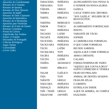
TABACEMA
INDÍGENA
ALONGAMENTO DAS PENAS DA
- Apostilas de Contabilidade
- Resumo de O Guarani
TABAJARA
TUPI
O SENHOR DA NOSSA ALDEIA.
- Resumo de Iracema
TÁBATA
GREGO
GAZELA.
- Resumo de Dom Quixote
- Apostilas de Inglês
TABIRA
INDÍGENA
CAULE TORTO DAS ÁRVORES.
- Resumo de Dom Casmurro
"AVE GAZELA". MULHER DE J
TABITA
BÍBLICO
- Apostilas de Informática
RESSUSCITOU.
- Resumo de A Moreninha
TABITHA
HEBRAICO
GAZELA.
- Apostilas para Vestibular
- Resumo de A Arte da Guerra
TABOR
TURCO
ACAMPAMENTO FORTIFICADO
- Receitas Culinárias
TACI
INDÍGENA
INSETO.
- Portal da Cultura
TACIANO
LATIM
VARIANTE DE TÁCIO.
- Significado dos Sonhos
- Frases e Citações
TACIATÃ
INDÍGENA
SOFRER.
- Dicionário de Português
TACICEMA
INDÍGENA
A CARREIRA DAS FORMIGAS.
- Ciências Biológicas
TACIGUARA
INDÍGENA
O QUE COME FORMIGAS.
- Jogos Online
- Curiosidades
TÁCIO
LATIM
REI DOS SABINOS.
- Livros Grátis
TACIQUARA
TUPI
AQUELA QUE COME FORMIGAS
TACIRA
INDÍGENA
ARMA CORTANTE.
TÁCITO
LATIM
CALADO.
TADÉIA
ARAMAICO
FORMA FEMININA DE TADEU.
"AQUELE QUE LOUVA A DEUS"
TADEU
BÍBLICO
SANTO CONHECIDO E VENERA
TAGAR
GAÉLICO
FILHO DO PRELADO.
TAÍA
TUPI
ANIMAL DE DENTES AFIADOS.
TAÍGETE
GREGO
FILHA DE ATLAS.
TAIGUARA
INDÍGENA
O LIBERTO.
TAINAÇÃ
INDÍGENA
ESTRELA DA TARDE.
TAÍS / THAÍS
GREGO
A QUE SE ADMIRA, SE COMPL
TAKAFUMI
JAPONÊS
EXALTADO.