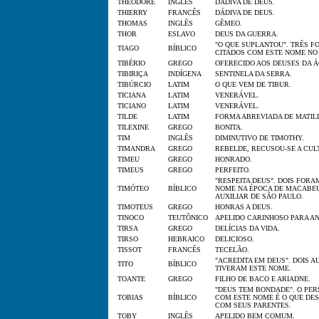
THEODORE
INGLÊS
DÁDIVA DE DEUS.
THIERRY
FRANCÊS
DÁDIVA DE DEUS.
THOMAS
INGLÊS
GÊMEO.
THOR
ESLAVO
DEUS DA GUERRA.
"O QUE SUPLANTOU". TRÊS 
TIAGO
BÍBLICO
CITADOS COM ESTE NOME NO
TIBÉRIO
GREGO
OFERECIDO AOS DEUSES DA Á
TIBIRIÇA
INDÍGENA
SENTINELA DA SERRA.
TIBÚRCIO
LATIM
O QUE VEM DE TIBUR.
TICIANA
LATIM
VENERÁVEL.
TICIANO
LATIM
VENERÁVEL.
TILDE
LATIM
FORMA ABREVIADA DE MATIL
TILEXINE
GREGO
BONITA.
TIM
INGLÊS
DIMINUTIVO DE TIMOTHY.
TIMANDRA
GREGO
REBELDE, RECUSOU-SE A CUL
TIMEU
GREGO
HONRADO.
TIMEUS
GREGO
PERFEITO.
"RESPEITA DEUS". DOIS FOR
TIMÓTEO
BÍBLICO
NOME NA ÉPOCA DE MACABE
AUXILIAR DE SÃO PAULO.
TIMOTEUS
GREGO
HONRAS A DEUS.
TINOCO
TEUTÔNICO
APELIDO CARINHOSO PARA AN
TIRSA
GREGO
DELÍCIAS DA VIDA.
TIRSO
HEBRAICO
DELICIOSO.
TISSOT
FRANCÊS
TECELÃO.
"ACREDITA EM DEUS". DOIS A
TITO
BÍBLICO
TIVERAM ESTE NOME.
TOANTE
GREGO
FILHO DE BACO E ARIADNE.
"DEUS TEM BONDADE". O PE
TOBIAS
BÍBLICO
COM ESTE NOME É O QUE DE
COM SEUS PARENTES.
TOBY
INGLÊS
APELIDO BEM COMUM.