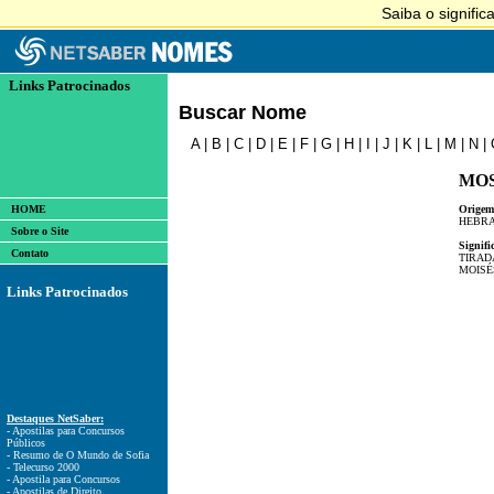
Links Patrocinados
Buscar Nome
A
|
B
|
C
|
D
|
E
|
F
|
G
|
H
|
I
|
J
|
K
|
L
|
M
|
N
|
MO
HOME
Origem
HEBRA
Sobre o Site
Signifi
Contato
TIRAD
MOISÉ
Links Patrocinados
Destaques NetSaber:
- Apostilas para Concursos
Públicos
- Resumo de O Mundo de Sofia
- Telecurso 2000
- Apostila para Concursos
- Apostilas de Direito