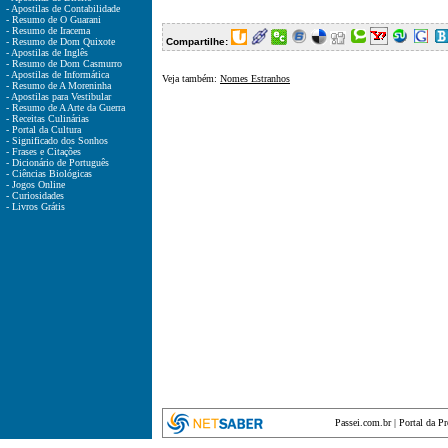
- Apostilas de Contabilidade
- Resumo de O Guarani
- Resumo de Iracema
- Resumo de Dom Quixote
Compartilhe:
- Apostilas de Inglês
- Resumo de Dom Casmurro
- Apostilas de Informática
Veja também:
Nomes Estranhos
- Resumo de A Moreninha
- Apostilas para Vestibular
- Resumo de A Arte da Guerra
- Receitas Culinárias
- Portal da Cultura
- Significado dos Sonhos
- Frases e Citações
- Dicionário de Português
- Ciências Biológicas
- Jogos Online
- Curiosidades
- Livros Grátis
Passei.com.br
|
Portal da P