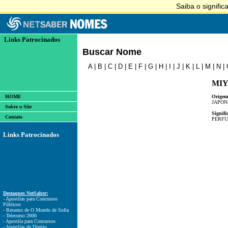
Links Patrocinados
Buscar Nome
A
|
B
|
C
|
D
|
E
|
F
|
G
|
H
|
I
|
J
|
K
|
L
|
M
|
N
|
MIY
HOME
Origem
JAPON
Sobre o Site
Signifi
Contato
PERF
Links Patrocinados
Destaques NetSaber:
- Apostilas para Concursos
Públicos
- Resumo de O Mundo de Sofia
- Telecurso 2000
- Apostila para Concursos
- Apostilas de Direito