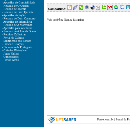
- Apostilas de Contabilidade
- Resumo de O Guarani
- Resumo de Iracema
Compartilhe:
- Resumo de Dom Quixote
- Apostilas de Inglês
- Resumo de Dom Casmurro
Veja também:
Nomes Estranhos
- Apostilas de Informática
- Resumo de A Moreninha
- Apostilas para Vestibular
- Resumo de A Arte da Guerra
- Receitas Culinárias
- Portal da Cultura
- Significado dos Sonhos
- Frases e Citações
- Dicionário de Português
- Ciências Biológicas
- Jogos Online
- Curiosidades
- Livros Grátis
Passei.com.br
|
Portal da P