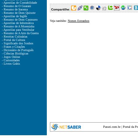
- Apostilas de Contabilidade
- Resumo de O Guarani
- Resumo de Iracema
Compartilhe:
- Resumo de Dom Quixote
- Apostilas de Inglês
- Resumo de Dom Casmurro
Veja também:
Nomes Estranhos
- Apostilas de Informática
- Resumo de A Moreninha
- Apostilas para Vestibular
- Resumo de A Arte da Guerra
- Receitas Culinárias
- Portal da Cultura
- Significado dos Sonhos
- Frases e Citações
- Dicionário de Português
- Ciências Biológicas
- Jogos Online
- Curiosidades
- Livros Grátis
Passei.com.br
|
Portal da P