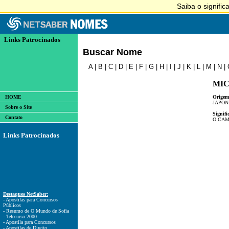
Links Patrocinados
Buscar Nome
A
|
B
|
C
|
D
|
E
|
F
|
G
|
H
|
I
|
J
|
K
|
L
|
M
|
N
|
MI
HOME
Origem
JAPON
Sobre o Site
Signifi
Contato
O CAM
Links Patrocinados
Destaques NetSaber:
- Apostilas para Concursos
Públicos
- Resumo de O Mundo de Sofia
- Telecurso 2000
- Apostila para Concursos
- Apostilas de Direito