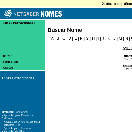
Links Patrocinados
Buscar Nome
A
|
B
|
C
|
D
|
E
|
F
|
G
|
H
|
I
|
J
|
K
|
L
|
M
|
N
|
ME
HOME
Origem
INGLE
Sobre o Site
Signifi
Contato
COMPA
Links Patrocinados
Destaques NetSaber:
- Apostilas para Concursos
Públicos
- Resumo de O Mundo de Sofia
- Telecurso 2000
- Apostila para Concursos
- Apostilas de Direito