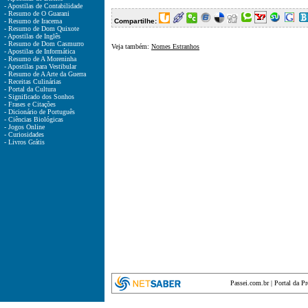
- Apostilas de Contabilidade
- Resumo de O Guarani
- Resumo de Iracema
Compartilhe:
- Resumo de Dom Quixote
- Apostilas de Inglês
- Resumo de Dom Casmurro
Veja também:
Nomes Estranhos
- Apostilas de Informática
- Resumo de A Moreninha
- Apostilas para Vestibular
- Resumo de A Arte da Guerra
- Receitas Culinárias
- Portal da Cultura
- Significado dos Sonhos
- Frases e Citações
- Dicionário de Português
- Ciências Biológicas
- Jogos Online
- Curiosidades
- Livros Grátis
Passei.com.br
|
Portal da P