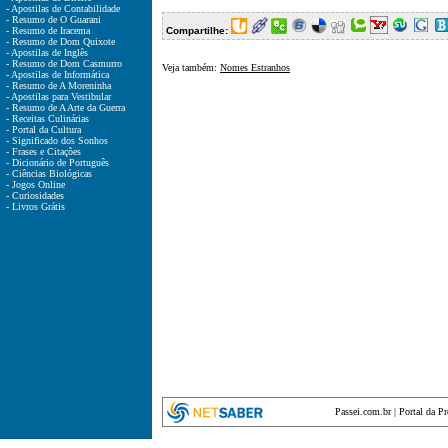
- Apostilas de Contabilidade
- Resumo de O Guarani
- Resumo de Iracema
Compartilhe:
- Resumo de Dom Quixote
- Apostilas de Inglês
- Resumo de Dom Casmurro
Veja também:
Nomes Estranhos
- Apostilas de Informática
- Resumo de A Moreninha
- Apostilas para Vestibular
- Resumo de A Arte da Guerra
- Receitas Culinárias
- Portal da Cultura
- Significado dos Sonhos
- Frases e Citações
- Dicionário de Português
- Ciências Biológicas
- Jogos Online
- Curiosidades
- Livros Grátis
Passei.com.br
|
Portal da P