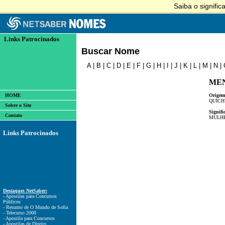
Links Patrocinados
Buscar Nome
A
|
B
|
C
|
D
|
E
|
F
|
G
|
H
|
I
|
J
|
K
|
L
|
M
|
N
|
ME
HOME
Origem
QUÍC
Sobre o Site
Signifi
Contato
MULH
Links Patrocinados
Destaques NetSaber:
- Apostilas para Concursos
Públicos
- Resumo de O Mundo de Sofia
- Telecurso 2000
- Apostila para Concursos
- Apostilas de Direito