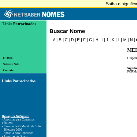
Links Patrocinados
Buscar Nome
A
|
B
|
C
|
D
|
E
|
F
|
G
|
H
|
I
|
J
|
K
|
L
|
M
|
N
|
ME
HOME
Origem
Sobre o Site
Signifi
Contato
FORMA
Links Patrocinados
Destaques NetSaber:
- Apostilas para Concursos
Públicos
- Resumo de O Mundo de Sofia
- Telecurso 2000
- Apostila para Concursos
- Apostilas de Direito