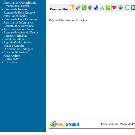
- Apostilas de Contabilidade
- Resumo de O Guarani
- Resumo de Iracema
Compartilhe:
- Resumo de Dom Quixote
- Apostilas de Inglês
- Resumo de Dom Casmurro
Veja também:
Nomes Estranhos
- Apostilas de Informática
- Resumo de A Moreninha
- Apostilas para Vestibular
- Resumo de A Arte da Guerra
- Receitas Culinárias
- Portal da Cultura
- Significado dos Sonhos
- Frases e Citações
- Dicionário de Português
- Ciências Biológicas
- Jogos Online
- Curiosidades
- Livros Grátis
Passei.com.br
|
Portal da P