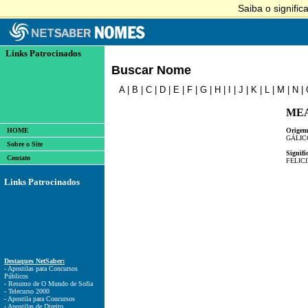
Links Patrocinados
Buscar Nome
A
|
B
|
C
|
D
|
E
|
F
|
G
|
H
|
I
|
J
|
K
|
L
|
M
|
N
|
ME
HOME
Origem
GÁLIC
Sobre o Site
Signifi
Contato
FELIC
Links Patrocinados
Destaques NetSaber:
- Apostilas para Concursos
Públicos
- Resumo de O Mundo de Sofia
- Telecurso 2000
- Apostila para Concursos
- Apostilas de Direito