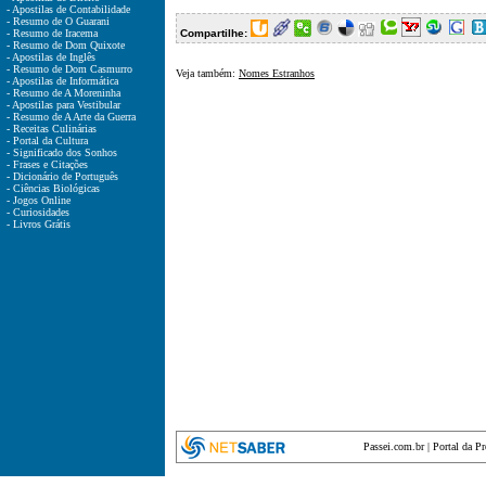
- Apostilas de Contabilidade
- Resumo de O Guarani
- Resumo de Iracema
Compartilhe:
- Resumo de Dom Quixote
- Apostilas de Inglês
- Resumo de Dom Casmurro
Veja também:
Nomes Estranhos
- Apostilas de Informática
- Resumo de A Moreninha
- Apostilas para Vestibular
- Resumo de A Arte da Guerra
- Receitas Culinárias
- Portal da Cultura
- Significado dos Sonhos
- Frases e Citações
- Dicionário de Português
- Ciências Biológicas
- Jogos Online
- Curiosidades
- Livros Grátis
Passei.com.br
|
Portal da P