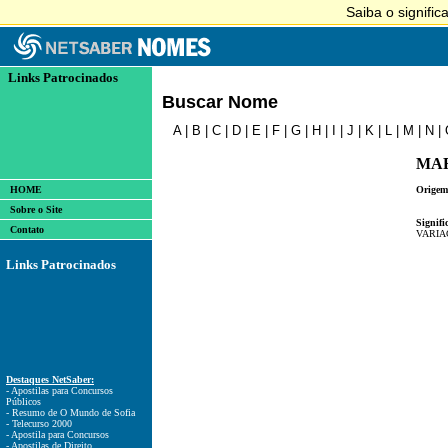
Links Patrocinados
Buscar Nome
A
|
B
|
C
|
D
|
E
|
F
|
G
|
H
|
I
|
J
|
K
|
L
|
M
|
N
|
MA
HOME
Origem
Sobre o Site
Signifi
Contato
VARIA
Links Patrocinados
Destaques NetSaber:
- Apostilas para Concursos
Públicos
- Resumo de O Mundo de Sofia
- Telecurso 2000
- Apostila para Concursos
- Apostilas de Direito