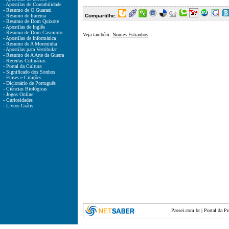
- Apostilas de Contabilidade
- Resumo de O Guarani
- Resumo de Iracema
Compartilhe:
- Resumo de Dom Quixote
- Apostilas de Inglês
- Resumo de Dom Casmurro
Veja também:
Nomes Estranhos
- Apostilas de Informática
- Resumo de A Moreninha
- Apostilas para Vestibular
- Resumo de A Arte da Guerra
- Receitas Culinárias
- Portal da Cultura
- Significado dos Sonhos
- Frases e Citações
- Dicionário de Português
- Ciências Biológicas
- Jogos Online
- Curiosidades
- Livros Grátis
Passei.com.br
|
Portal da P