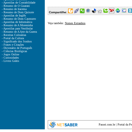
- Apostilas de Contabilidade
- Resumo de O Guarani
- Resumo de Iracema
- Resumo de Dom Quixote
Compartilhe:
- Apostilas de Inglês
- Resumo de Dom Casmurro
- Apostilas de Informática
Veja também:
Nomes Estranhos
- Resumo de A Moreninha
- Apostilas para Vestibular
- Resumo de A Arte da Guerra
- Receitas Culinárias
- Portal da Cultura
- Significado dos Sonhos
- Frases e Citações
- Dicionário de Português
- Ciências Biológicas
- Jogos Online
- Curiosidades
- Livros Grátis
Passei.com.br
|
Portal da P