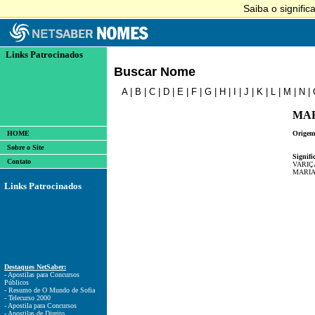
Links Patrocinados
Buscar Nome
A
|
B
|
C
|
D
|
E
|
F
|
G
|
H
|
I
|
J
|
K
|
L
|
M
|
N
|
MA
HOME
Origem
Sobre o Site
Signifi
Contato
VARIÇ
MARI
Links Patrocinados
Destaques NetSaber:
- Apostilas para Concursos
Públicos
- Resumo de O Mundo de Sofia
- Telecurso 2000
- Apostila para Concursos
- Apostilas de Direito