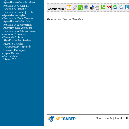
- Apostilas de Contabilidade
- Resumo de O Guarani
- Resumo de Iracema
Compartilhe:
- Resumo de Dom Quixote
- Apostilas de Inglês
- Resumo de Dom Casmurro
Veja também:
Nomes Estranhos
- Apostilas de Informática
- Resumo de A Moreninha
- Apostilas para Vestibular
- Resumo de A Arte da Guerra
- Receitas Culinárias
- Portal da Cultura
- Significado dos Sonhos
- Frases e Citações
- Dicionário de Português
- Ciências Biológicas
- Jogos Online
- Curiosidades
- Livros Grátis
Passei.com.br
|
Portal da P