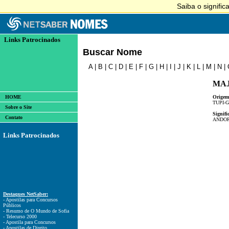
Links Patrocinados
Buscar Nome
A
|
B
|
C
|
D
|
E
|
F
|
G
|
H
|
I
|
J
|
K
|
L
|
M
|
N
|
MAJ
HOME
Origem
TUPI-
Sobre o Site
Signifi
Contato
ANDO
Links Patrocinados
Destaques NetSaber:
- Apostilas para Concursos
Públicos
- Resumo de O Mundo de Sofia
- Telecurso 2000
- Apostila para Concursos
- Apostilas de Direito