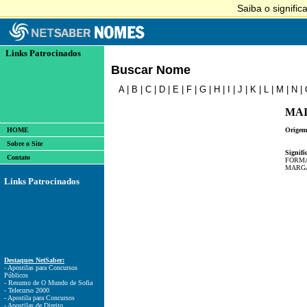
Links Patrocinados
Buscar Nome
A
|
B
|
C
|
D
|
E
|
F
|
G
|
H
|
I
|
J
|
K
|
L
|
M
|
N
|
MAI
HOME
Origem
Sobre o Site
Signifi
Contato
FORMA
MARG
Links Patrocinados
Destaques NetSaber:
- Apostilas para Concursos
Públicos
- Resumo de O Mundo de Sofia
- Telecurso 2000
- Apostila para Concursos
- Apostilas de Direito