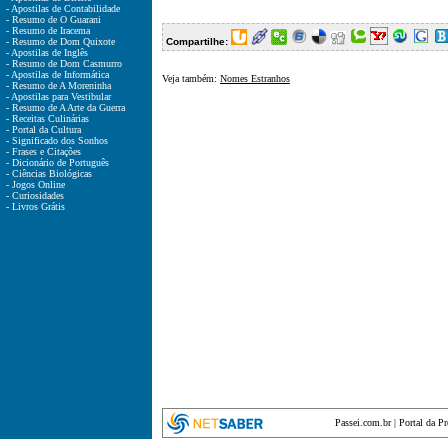
- Apostilas de Contabilidade
- Resumo de O Guarani
- Resumo de Iracema
- Resumo de Dom Quixote
Compartilhe:
- Apostilas de Inglês
- Resumo de Dom Casmurro
- Apostilas de Informática
Veja também:
Nomes Estranhos
- Resumo de A Moreninha
- Apostilas para Vestibular
- Resumo de A Arte da Guerra
- Receitas Culinárias
- Portal da Cultura
- Significado dos Sonhos
- Frases e Citações
- Dicionário de Português
- Ciências Biológicas
- Jogos Online
- Curiosidades
- Livros Grátis
Passei.com.br
|
Portal da P