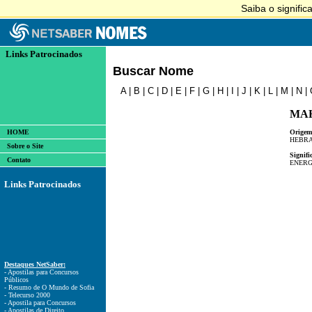
Links Patrocinados
Buscar Nome
A
|
B
|
C
|
D
|
E
|
F
|
G
|
H
|
I
|
J
|
K
|
L
|
M
|
N
|
MA
HOME
Origem
HEBRA
Sobre o Site
Signifi
Contato
ENERG
Links Patrocinados
Destaques NetSaber:
- Apostilas para Concursos
Públicos
- Resumo de O Mundo de Sofia
- Telecurso 2000
- Apostila para Concursos
- Apostilas de Direito