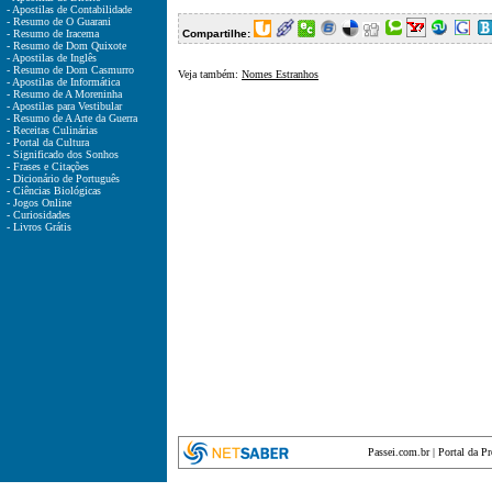
- Apostilas de Contabilidade
- Resumo de O Guarani
- Resumo de Iracema
Compartilhe:
- Resumo de Dom Quixote
- Apostilas de Inglês
- Resumo de Dom Casmurro
Veja também:
Nomes Estranhos
- Apostilas de Informática
- Resumo de A Moreninha
- Apostilas para Vestibular
- Resumo de A Arte da Guerra
- Receitas Culinárias
- Portal da Cultura
- Significado dos Sonhos
- Frases e Citações
- Dicionário de Português
- Ciências Biológicas
- Jogos Online
- Curiosidades
- Livros Grátis
Passei.com.br
|
Portal da P