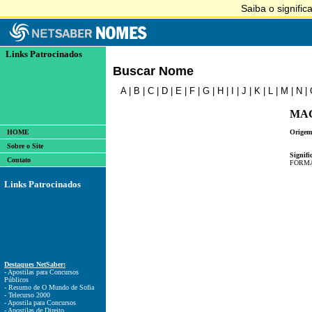
Links Patrocinados
Buscar Nome
A
|
B
|
C
|
D
|
E
|
F
|
G
|
H
|
I
|
J
|
K
|
L
|
M
|
N
|
MA
HOME
Origem
Sobre o Site
Signifi
Contato
FORMA
Links Patrocinados
Destaques NetSaber:
- Apostilas para Concursos
Públicos
- Resumo de O Mundo de Sofia
- Telecurso 2000
- Apostila para Concursos
- Apostilas de Direito