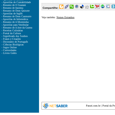
- Apostilas de Contabilidade
- Resumo de O Guarani
- Resumo de Iracema
Compartilhe:
- Resumo de Dom Quixote
- Apostilas de Inglês
- Resumo de Dom Casmurro
Veja também:
Nomes Estranhos
- Apostilas de Informática
- Resumo de A Moreninha
- Apostilas para Vestibular
- Resumo de A Arte da Guerra
- Receitas Culinárias
- Portal da Cultura
- Significado dos Sonhos
- Frases e Citações
- Dicionário de Português
- Ciências Biológicas
- Jogos Online
- Curiosidades
- Livros Grátis
Passei.com.br
|
Portal da P