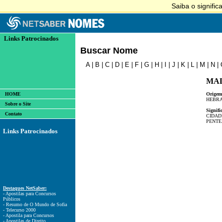
Links Patrocinados
Buscar Nome
A
|
B
|
C
|
D
|
E
|
F
|
G
|
H
|
I
|
J
|
K
|
L
|
M
|
N
|
MA
HOME
Origem
HEBRA
Sobre o Site
Signifi
Contato
CIDAD
PENT
Links Patrocinados
Destaques NetSaber:
- Apostilas para Concursos
Públicos
- Resumo de O Mundo de Sofia
- Telecurso 2000
- Apostila para Concursos
- Apostilas de Direito