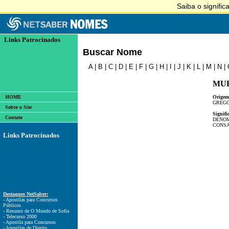
Links Patrocinados
Buscar Nome
A
|
B
|
C
|
D
|
E
|
F
|
G
|
H
|
I
|
J
|
K
|
L
|
M
|
N
|
MU
HOME
Origem
GREG
Sobre o Site
Signifi
Contato
DENOM
CONSA
Links Patrocinados
Destaques NetSaber:
- Apostilas para Concursos
Públicos
- Resumo de O Mundo de Sofia
- Telecurso 2000
- Apostila para Concursos
- Apostilas de Direito