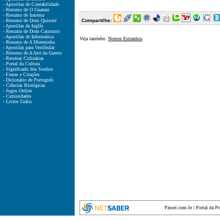
- Apostilas de Contabilidade
- Resumo de O Guarani
- Resumo de Iracema
- Resumo de Dom Quixote
Compartilhe:
- Apostilas de Inglês
- Resumo de Dom Casmurro
- Apostilas de Informática
Veja também:
Nomes Estranhos
- Resumo de A Moreninha
- Apostilas para Vestibular
- Resumo de A Arte da Guerra
- Receitas Culinárias
- Portal da Cultura
- Significado dos Sonhos
- Frases e Citações
- Dicionário de Português
- Ciências Biológicas
- Jogos Online
- Curiosidades
- Livros Grátis
Passei.com.br
|
Portal da P