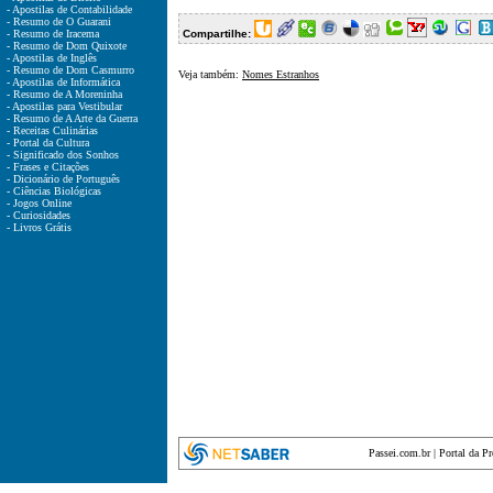
- Apostilas de Contabilidade
- Resumo de O Guarani
- Resumo de Iracema
Compartilhe:
- Resumo de Dom Quixote
- Apostilas de Inglês
- Resumo de Dom Casmurro
Veja também:
Nomes Estranhos
- Apostilas de Informática
- Resumo de A Moreninha
- Apostilas para Vestibular
- Resumo de A Arte da Guerra
- Receitas Culinárias
- Portal da Cultura
- Significado dos Sonhos
- Frases e Citações
- Dicionário de Português
- Ciências Biológicas
- Jogos Online
- Curiosidades
- Livros Grátis
Passei.com.br
|
Portal da P