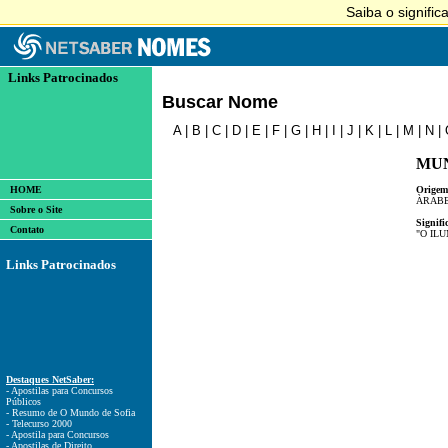
Links Patrocinados
Buscar Nome
A
|
B
|
C
|
D
|
E
|
F
|
G
|
H
|
I
|
J
|
K
|
L
|
M
|
N
|
MU
HOME
Origem
ÀRAB
Sobre o Site
Signifi
Contato
"O IL
Links Patrocinados
Destaques NetSaber:
- Apostilas para Concursos
Públicos
- Resumo de O Mundo de Sofia
- Telecurso 2000
- Apostila para Concursos
- Apostilas de Direito