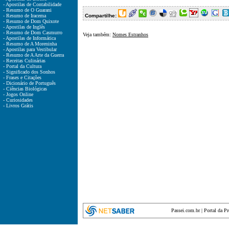
- Apostilas de Contabilidade
- Resumo de O Guarani
- Resumo de Iracema
Compartilhe:
- Resumo de Dom Quixote
- Apostilas de Inglês
- Resumo de Dom Casmurro
Veja também:
Nomes Estranhos
- Apostilas de Informática
- Resumo de A Moreninha
- Apostilas para Vestibular
- Resumo de A Arte da Guerra
- Receitas Culinárias
- Portal da Cultura
- Significado dos Sonhos
- Frases e Citações
- Dicionário de Português
- Ciências Biológicas
- Jogos Online
- Curiosidades
- Livros Grátis
Passei.com.br
|
Portal da P