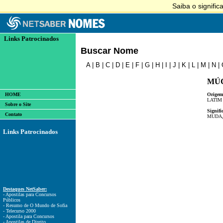
Links Patrocinados
Buscar Nome
A
|
B
|
C
|
D
|
E
|
F
|
G
|
H
|
I
|
J
|
K
|
L
|
M
|
N
|
MÚ
HOME
Origem
LATIM
Sobre o Site
Signifi
Contato
MUDA,
Links Patrocinados
Destaques NetSaber:
- Apostilas para Concursos
Públicos
- Resumo de O Mundo de Sofia
- Telecurso 2000
- Apostila para Concursos
- Apostilas de Direito