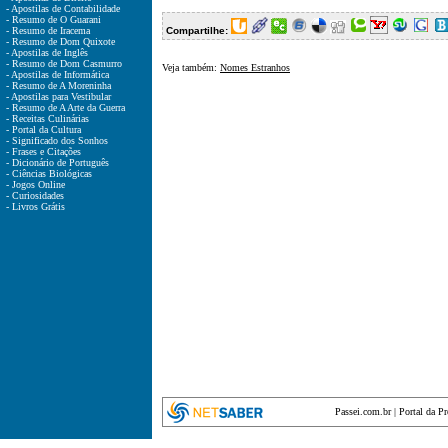
- Apostilas de Contabilidade
- Resumo de O Guarani
- Resumo de Iracema
Compartilhe:
- Resumo de Dom Quixote
- Apostilas de Inglês
- Resumo de Dom Casmurro
Veja também:
Nomes Estranhos
- Apostilas de Informática
- Resumo de A Moreninha
- Apostilas para Vestibular
- Resumo de A Arte da Guerra
- Receitas Culinárias
- Portal da Cultura
- Significado dos Sonhos
- Frases e Citações
- Dicionário de Português
- Ciências Biológicas
- Jogos Online
- Curiosidades
- Livros Grátis
Passei.com.br
|
Portal da P