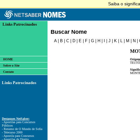
Links Patrocinados
Buscar Nome
A
|
B
|
C
|
D
|
E
|
F
|
G
|
H
|
I
|
J
|
K
|
L
|
M
|
N
|
MOT
HOME
Origem
TEUTÔ
Sobre o Site
Signifi
Contato
MONTE
Links Patrocinados
Destaques NetSaber:
- Apostilas para Concursos
Públicos
- Resumo de O Mundo de Sofia
- Telecurso 2000
- Apostila para Concursos
- Apostilas de Direito