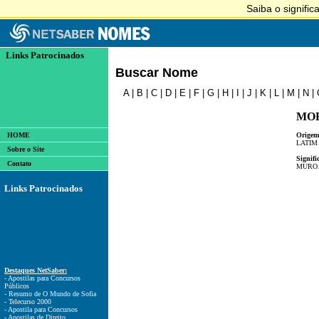
Links Patrocinados
Buscar Nome
A
|
B
|
C
|
D
|
E
|
F
|
G
|
H
|
I
|
J
|
K
|
L
|
M
|
N
|
MO
HOME
Origem
LATIM
Sobre o Site
Signifi
Contato
MURO
Links Patrocinados
Destaques NetSaber:
- Apostilas para Concursos
Públicos
- Resumo de O Mundo de Sofia
- Telecurso 2000
- Apostila para Concursos
- Apostilas de Direito