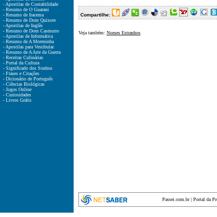
- Apostilas de Contabilidade
- Resumo de O Guarani
- Resumo de Iracema
Compartilhe:
- Resumo de Dom Quixote
- Apostilas de Inglês
- Resumo de Dom Casmurro
Veja também:
Nomes Estranhos
- Apostilas de Informática
- Resumo de A Moreninha
- Apostilas para Vestibular
- Resumo de A Arte da Guerra
- Receitas Culinárias
- Portal da Cultura
- Significado dos Sonhos
- Frases e Citações
- Dicionário de Português
- Ciências Biológicas
- Jogos Online
- Curiosidades
- Livros Grátis
Passei.com.br
|
Portal da P