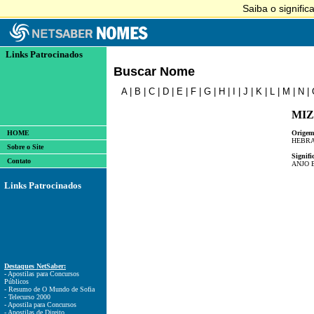
Links Patrocinados
Buscar Nome
A
|
B
|
C
|
D
|
E
|
F
|
G
|
H
|
I
|
J
|
K
|
L
|
M
|
N
|
MI
HOME
Origem
HEBRA
Sobre o Site
Signifi
Contato
ANJO 
Links Patrocinados
Destaques NetSaber:
- Apostilas para Concursos
Públicos
- Resumo de O Mundo de Sofia
- Telecurso 2000
- Apostila para Concursos
- Apostilas de Direito