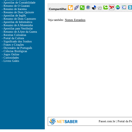
- Apostilas de Contabilidade
- Resumo de O Guarani
- Resumo de Iracema
Compartilhe:
- Resumo de Dom Quixote
- Apostilas de Inglês
- Resumo de Dom Casmurro
Veja também:
Nomes Estranhos
- Apostilas de Informática
- Resumo de A Moreninha
- Apostilas para Vestibular
- Resumo de A Arte da Guerra
- Receitas Culinárias
- Portal da Cultura
- Significado dos Sonhos
- Frases e Citações
- Dicionário de Português
- Ciências Biológicas
- Jogos Online
- Curiosidades
- Livros Grátis
Passei.com.br
|
Portal da P