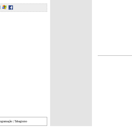
rogramação
|
Tabagismo