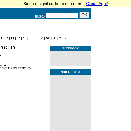
BUSCA
O
|
P
|
Q
|
R
|
S
|
T
|
U
|
V
|
W
|
X
|
Y
|
Z
RAGLIA
FACEBOOK
:
cado:
 SE OLHA NO ESPELHO.
PUBLICIDADE