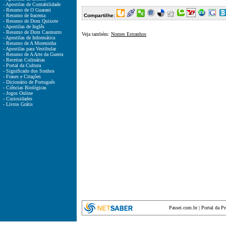
- Apostilas de Contabilidade
- Resumo de O Guarani
- Resumo de Iracema
Compartilhe:
- Resumo de Dom Quixote
- Apostilas de Inglês
- Resumo de Dom Casmurro
Veja também:
Nomes Estranhos
- Apostilas de Informática
- Resumo de A Moreninha
- Apostilas para Vestibular
- Resumo de A Arte da Guerra
- Receitas Culinárias
- Portal da Cultura
- Significado dos Sonhos
- Frases e Citações
- Dicionário de Português
- Ciências Biológicas
- Jogos Online
- Curiosidades
- Livros Grátis
Passei.com.br
|
Portal da P