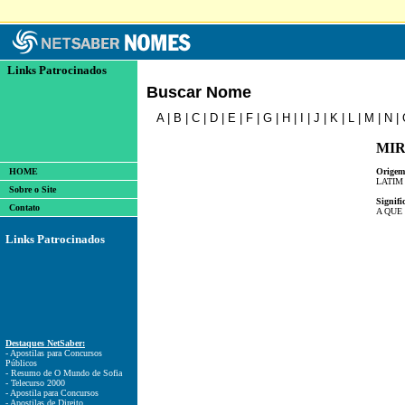
Links Patrocinados
Buscar Nome
A
|
B
|
C
|
D
|
E
|
F
|
G
|
H
|
I
|
J
|
K
|
L
|
M
|
N
|
MI
HOME
Origem
LATIM
Sobre o Site
Signifi
Contato
A QUE
Links Patrocinados
Destaques NetSaber:
- Apostilas para Concursos
Públicos
- Resumo de O Mundo de Sofia
- Telecurso 2000
- Apostila para Concursos
- Apostilas de Direito