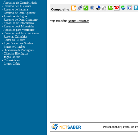
- Apostilas de Contabilidade
- Resumo de O Guarani
- Resumo de Iracema
Compartilhe:
- Resumo de Dom Quixote
- Apostilas de Inglês
- Resumo de Dom Casmurro
Veja também:
Nomes Estranhos
- Apostilas de Informática
- Resumo de A Moreninha
- Apostilas para Vestibular
- Resumo de A Arte da Guerra
- Receitas Culinárias
- Portal da Cultura
- Significado dos Sonhos
- Frases e Citações
- Dicionário de Português
- Ciências Biológicas
- Jogos Online
- Curiosidades
- Livros Grátis
Passei.com.br
|
Portal da P