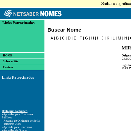
Links Patrocinados
Buscar Nome
A
|
B
|
C
|
D
|
E
|
F
|
G
|
H
|
I
|
J
|
K
|
L
|
M
|
N
|
MI
HOME
Origem
GREG
Sobre o Site
Signifi
Contato
MARAV
Links Patrocinados
Destaques NetSaber:
- Apostilas para Concursos
Públicos
- Resumo de O Mundo de Sofia
- Telecurso 2000
- Apostila para Concursos
- Apostilas de Direito