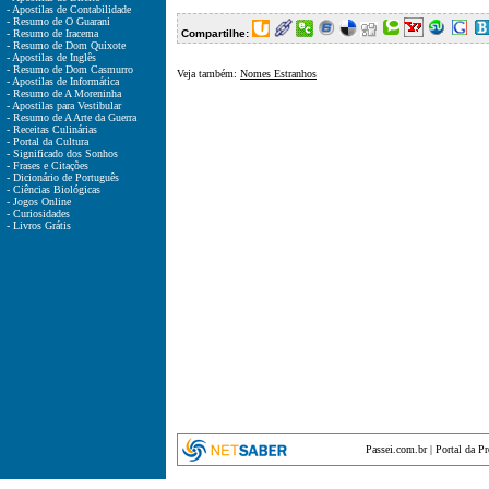
- Apostilas de Contabilidade
- Resumo de O Guarani
- Resumo de Iracema
Compartilhe:
- Resumo de Dom Quixote
- Apostilas de Inglês
- Resumo de Dom Casmurro
Veja também:
Nomes Estranhos
- Apostilas de Informática
- Resumo de A Moreninha
- Apostilas para Vestibular
- Resumo de A Arte da Guerra
- Receitas Culinárias
- Portal da Cultura
- Significado dos Sonhos
- Frases e Citações
- Dicionário de Português
- Ciências Biológicas
- Jogos Online
- Curiosidades
- Livros Grátis
Passei.com.br
|
Portal da P