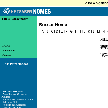
Links Patrocinados
Buscar Nome
A
|
B
|
C
|
D
|
E
|
F
|
G
|
H
|
I
|
J
|
K
|
L
|
M
|
N
|
MIL
HOME
Origem
HEBRA
Sobre o Site
Signifi
Contato
SANTO
Links Patrocinados
Destaques NetSaber:
- Apostilas para Concursos
Públicos
- Resumo de O Mundo de Sofia
- Telecurso 2000
- Apostila para Concursos
- Apostilas de Direito