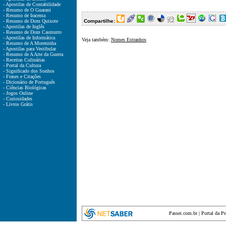
- Apostilas de Contabilidade
- Resumo de O Guarani
- Resumo de Iracema
- Resumo de Dom Quixote
Compartilhe:
- Apostilas de Inglês
- Resumo de Dom Casmurro
- Apostilas de Informática
Veja também:
Nomes Estranhos
- Resumo de A Moreninha
- Apostilas para Vestibular
- Resumo de A Arte da Guerra
- Receitas Culinárias
- Portal da Cultura
- Significado dos Sonhos
- Frases e Citações
- Dicionário de Português
- Ciências Biológicas
- Jogos Online
- Curiosidades
- Livros Grátis
Passei.com.br
|
Portal da P