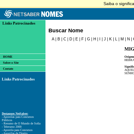
Links Patrocinados
Buscar Nome
A
|
B
|
C
|
D
|
E
|
F
|
G
|
H
|
I
|
J
|
K
|
L
|
M
|
N
|
MI
HOME
Origem
HEBRA
Sobre o Site
Signifi
Contato
AQUEL
SENHO
Links Patrocinados
Destaques NetSaber:
- Apostilas para Concursos
Públicos
- Resumo de O Mundo de Sofia
- Telecurso 2000
- Apostila para Concursos
- Apostilas de Direito