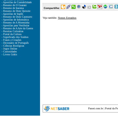
- Apostilas de Contabilidade
- Resumo de O Guarani
- Resumo de Iracema
Compartilhe:
- Resumo de Dom Quixote
- Apostilas de Inglês
- Resumo de Dom Casmurro
Veja também:
Nomes Estranhos
- Apostilas de Informática
- Resumo de A Moreninha
- Apostilas para Vestibular
- Resumo de A Arte da Guerra
- Receitas Culinárias
- Portal da Cultura
- Significado dos Sonhos
- Frases e Citações
- Dicionário de Português
- Ciências Biológicas
- Jogos Online
- Curiosidades
- Livros Grátis
Passei.com.br
|
Portal da P