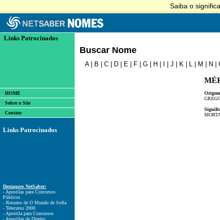
Links Patrocinados
Buscar Nome
A
|
B
|
C
|
D
|
E
|
F
|
G
|
H
|
I
|
J
|
K
|
L
|
M
|
N
|
MÉ
HOME
Origem
GREG
Sobre o Site
Signifi
Contato
MORTA
Links Patrocinados
Destaques NetSaber:
- Apostilas para Concursos
Públicos
- Resumo de O Mundo de Sofia
- Telecurso 2000
- Apostila para Concursos
- Apostilas de Direito