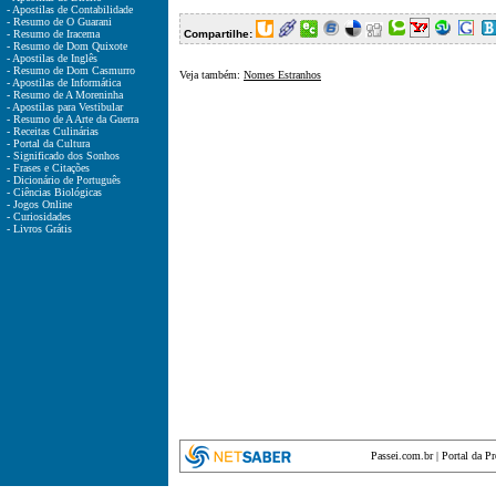
- Apostilas de Contabilidade
- Resumo de O Guarani
- Resumo de Iracema
Compartilhe:
- Resumo de Dom Quixote
- Apostilas de Inglês
- Resumo de Dom Casmurro
Veja também:
Nomes Estranhos
- Apostilas de Informática
- Resumo de A Moreninha
- Apostilas para Vestibular
- Resumo de A Arte da Guerra
- Receitas Culinárias
- Portal da Cultura
- Significado dos Sonhos
- Frases e Citações
- Dicionário de Português
- Ciências Biológicas
- Jogos Online
- Curiosidades
- Livros Grátis
Passei.com.br
|
Portal da P