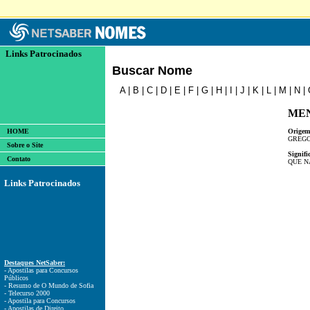
Links Patrocinados
Buscar Nome
A
|
B
|
C
|
D
|
E
|
F
|
G
|
H
|
I
|
J
|
K
|
L
|
M
|
N
|
ME
HOME
Origem
GREG
Sobre o Site
Signifi
Contato
QUE N
Links Patrocinados
Destaques NetSaber:
- Apostilas para Concursos
Públicos
- Resumo de O Mundo de Sofia
- Telecurso 2000
- Apostila para Concursos
- Apostilas de Direito