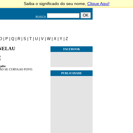
BUSCA
O
|
P
|
Q
|
R
|
S
|
T
|
U
|
V
|
W
|
X
|
Y
|
Z
NELAU
FACEBOOK
:
O
cado:
ÃO SE CURVA AO POVO.
PUBLICIDADE