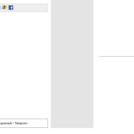
rogramação
|
Tabagismo