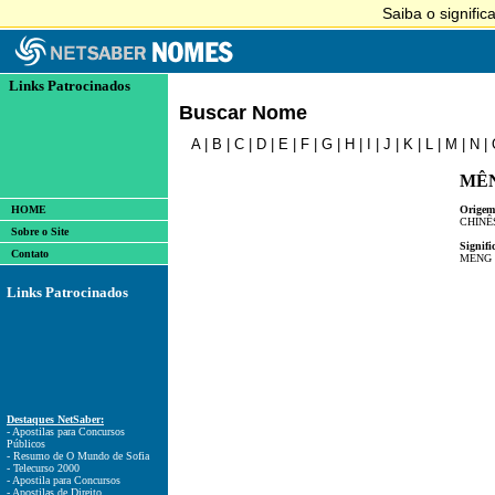
Links Patrocinados
Buscar Nome
A
|
B
|
C
|
D
|
E
|
F
|
G
|
H
|
I
|
J
|
K
|
L
|
M
|
N
|
MÊ
HOME
Origem
CHINÊ
Sobre o Site
Signifi
Contato
MENG 
Links Patrocinados
Destaques NetSaber:
- Apostilas para Concursos
Públicos
- Resumo de O Mundo de Sofia
- Telecurso 2000
- Apostila para Concursos
- Apostilas de Direito