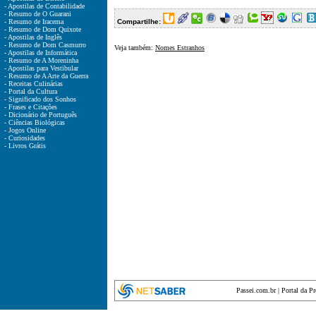
- Apostilas de Contabilidade
- Resumo de O Guarani
- Resumo de Iracema
Compartilhe:
- Resumo de Dom Quixote
- Apostilas de Inglês
- Resumo de Dom Casmurro
Veja também:
Nomes Estranhos
- Apostilas de Informática
- Resumo de A Moreninha
- Apostilas para Vestibular
- Resumo de A Arte da Guerra
- Receitas Culinárias
- Portal da Cultura
- Significado dos Sonhos
- Frases e Citações
- Dicionário de Português
- Ciências Biológicas
- Jogos Online
- Curiosidades
- Livros Grátis
Passei.com.br
|
Portal da P