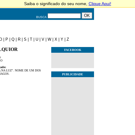
BUSCA
O
|
P
|
Q
|
R
|
S
|
T
|
U
|
V
|
W
|
X
|
Y
|
Z
LQUIOR
FACEBOOK
:
CO
cado:
A NA LUZ". NOME DE UM DOS
MAGOS.
PUBLICIDADE