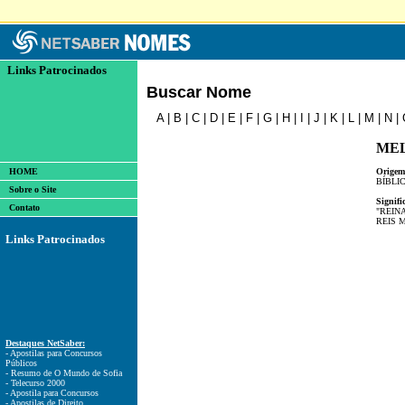
Links Patrocinados
Buscar Nome
A
|
B
|
C
|
D
|
E
|
F
|
G
|
H
|
I
|
J
|
K
|
L
|
M
|
N
|
ME
HOME
Origem
BÍBLI
Sobre o Site
Signifi
Contato
"REIN
REIS 
Links Patrocinados
Destaques NetSaber:
- Apostilas para Concursos
Públicos
- Resumo de O Mundo de Sofia
- Telecurso 2000
- Apostila para Concursos
- Apostilas de Direito