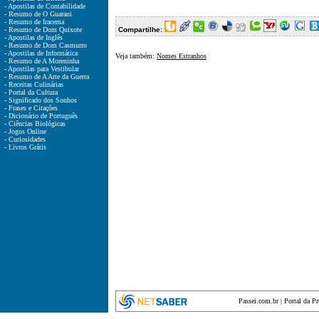
- Apostilas de Contabilidade
- Resumo de O Guarani
- Resumo de Iracema
- Resumo de Dom Quixote
Compartilhe:
- Apostilas de Inglês
- Resumo de Dom Casmurro
- Apostilas de Informática
Veja também:
Nomes Estranhos
- Resumo de A Moreninha
- Apostilas para Vestibular
- Resumo de A Arte da Guerra
- Receitas Culinárias
- Portal da Cultura
- Significado dos Sonhos
- Frases e Citações
- Dicionário de Português
- Ciências Biológicas
- Jogos Online
- Curiosidades
- Livros Grátis
Passei.com.br
|
Portal da P