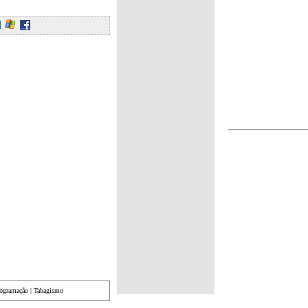
rogramação
|
Tabagismo