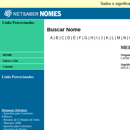
Links Patrocinados
Buscar Nome
A
|
B
|
C
|
D
|
E
|
F
|
G
|
H
|
I
|
J
|
K
|
L
|
M
|
N
|
ME
HOME
Origem
LATIM
Sobre o Site
Signifi
Contato
DOCE 
Links Patrocinados
Destaques NetSaber:
- Apostilas para Concursos
Públicos
- Resumo de O Mundo de Sofia
- Telecurso 2000
- Apostila para Concursos
- Apostilas de Direito