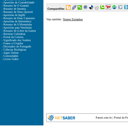
- Apostilas de Contabilidade
- Resumo de O Guarani
- Resumo de Iracema
Compartilhe:
- Resumo de Dom Quixote
- Apostilas de Inglês
- Resumo de Dom Casmurro
Veja também:
Nomes Estranhos
- Apostilas de Informática
- Resumo de A Moreninha
- Apostilas para Vestibular
- Resumo de A Arte da Guerra
- Receitas Culinárias
- Portal da Cultura
- Significado dos Sonhos
- Frases e Citações
- Dicionário de Português
- Ciências Biológicas
- Jogos Online
- Curiosidades
- Livros Grátis
Passei.com.br
|
Portal da P