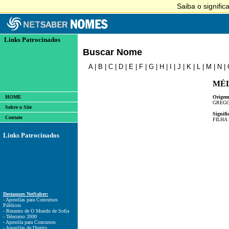
Links Patrocinados
Buscar Nome
A
|
B
|
C
|
D
|
E
|
F
|
G
|
H
|
I
|
J
|
K
|
L
|
M
|
N
|
MÉ
HOME
Origem
GREG
Sobre o Site
Signifi
Contato
FILHA
Links Patrocinados
Destaques NetSaber:
- Apostilas para Concursos
Públicos
- Resumo de O Mundo de Sofia
- Telecurso 2000
- Apostila para Concursos
- Apostilas de Direito