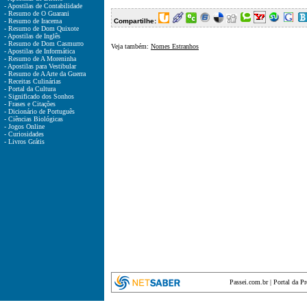
- Apostilas de Contabilidade
- Resumo de O Guarani
- Resumo de Iracema
Compartilhe:
- Resumo de Dom Quixote
- Apostilas de Inglês
- Resumo de Dom Casmurro
Veja também:
Nomes Estranhos
- Apostilas de Informática
- Resumo de A Moreninha
- Apostilas para Vestibular
- Resumo de A Arte da Guerra
- Receitas Culinárias
- Portal da Cultura
- Significado dos Sonhos
- Frases e Citações
- Dicionário de Português
- Ciências Biológicas
- Jogos Online
- Curiosidades
- Livros Grátis
Passei.com.br
|
Portal da P