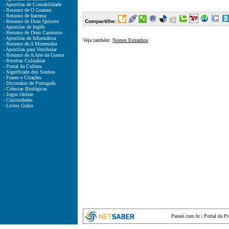
- Apostilas de Contabilidade
- Resumo de O Guarani
- Resumo de Iracema
- Resumo de Dom Quixote
Compartilhe:
- Apostilas de Inglês
- Resumo de Dom Casmurro
- Apostilas de Informática
Veja também:
Nomes Estranhos
- Resumo de A Moreninha
- Apostilas para Vestibular
- Resumo de A Arte da Guerra
- Receitas Culinárias
- Portal da Cultura
- Significado dos Sonhos
- Frases e Citações
- Dicionário de Português
- Ciências Biológicas
- Jogos Online
- Curiosidades
- Livros Grátis
Passei.com.br
|
Portal da P