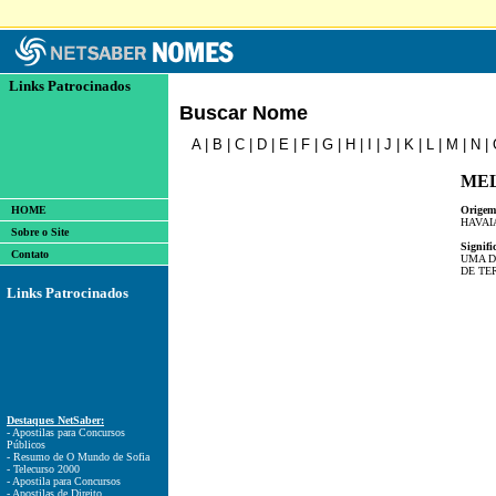
Links Patrocinados
Buscar Nome
A
|
B
|
C
|
D
|
E
|
F
|
G
|
H
|
I
|
J
|
K
|
L
|
M
|
N
|
ME
HOME
Origem
HAVAI
Sobre o Site
Signifi
Contato
UMA D
DE TE
Links Patrocinados
Destaques NetSaber:
- Apostilas para Concursos
Públicos
- Resumo de O Mundo de Sofia
- Telecurso 2000
- Apostila para Concursos
- Apostilas de Direito