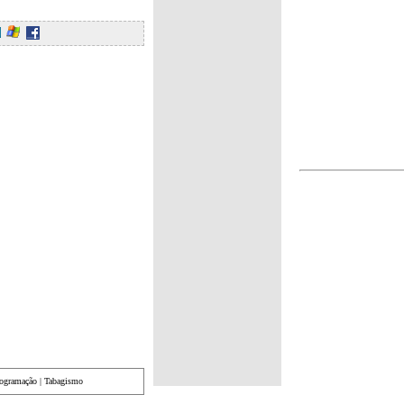
rogramação
|
Tabagismo