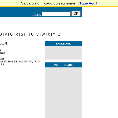
BUSCA
O
|
P
|
Q
|
R
|
S
|
T
|
U
|
V
|
W
|
X
|
Y
|
Z
LCA
FACEBOOK
:
ANO
cado:
AS FILHAS DE SALAFAAD, IRMÂ
RSA.
PUBLICIDADE