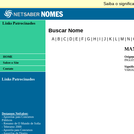
Links Patrocinados
Buscar Nome
A
|
B
|
C
|
D
|
E
|
F
|
G
|
H
|
I
|
J
|
K
|
L
|
M
|
N
|
MA
HOME
Origem
INGLÊ
Sobre o Site
Signifi
Contato
VARIA
Links Patrocinados
Destaques NetSaber:
- Apostilas para Concursos
Públicos
- Resumo de O Mundo de Sofia
- Telecurso 2000
- Apostila para Concursos
- Apostilas de Direito