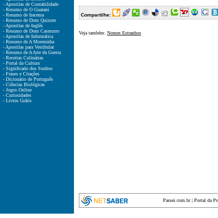
- Apostilas de Contabilidade
- Resumo de O Guarani
- Resumo de Iracema
Compartilhe:
- Resumo de Dom Quixote
- Apostilas de Inglês
- Resumo de Dom Casmurro
Veja também:
Nomes Estranhos
- Apostilas de Informática
- Resumo de A Moreninha
- Apostilas para Vestibular
- Resumo de A Arte da Guerra
- Receitas Culinárias
- Portal da Cultura
- Significado dos Sonhos
- Frases e Citações
- Dicionário de Português
- Ciências Biológicas
- Jogos Online
- Curiosidades
- Livros Grátis
Passei.com.br
|
Portal da P