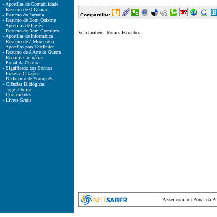
- Apostilas de Contabilidade
- Resumo de O Guarani
- Resumo de Iracema
Compartilhe:
- Resumo de Dom Quixote
- Apostilas de Inglês
- Resumo de Dom Casmurro
Veja também:
Nomes Estranhos
- Apostilas de Informática
- Resumo de A Moreninha
- Apostilas para Vestibular
- Resumo de A Arte da Guerra
- Receitas Culinárias
- Portal da Cultura
- Significado dos Sonhos
- Frases e Citações
- Dicionário de Português
- Ciências Biológicas
- Jogos Online
- Curiosidades
- Livros Grátis
Passei.com.br
|
Portal da P