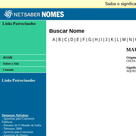
Links Patrocinados
Buscar Nome
A
|
B
|
C
|
D
|
E
|
F
|
G
|
H
|
I
|
J
|
K
|
L
|
M
|
N
|
MA
HOME
Origem
CELTA
Sobre o Site
Signifi
Contato
AQUEL
Links Patrocinados
Destaques NetSaber:
- Apostilas para Concursos
Públicos
- Resumo de O Mundo de Sofia
- Telecurso 2000
- Apostila para Concursos
- Apostilas de Direito