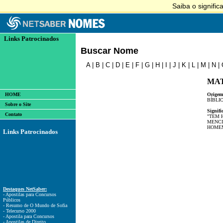
Links Patrocinados
Buscar Nome
A
|
B
|
C
|
D
|
E
|
F
|
G
|
H
|
I
|
J
|
K
|
L
|
M
|
N
|
MA
HOME
Origem
BÍBLI
Sobre o Site
Signifi
Contato
"TEM 
MENCI
HOMEM
Links Patrocinados
Destaques NetSaber:
- Apostilas para Concursos
Públicos
- Resumo de O Mundo de Sofia
- Telecurso 2000
- Apostila para Concursos
- Apostilas de Direito