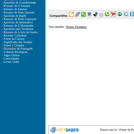
- Apostilas de Contabilidade
- Resumo de O Guarani
- Resumo de Iracema
- Resumo de Dom Quixote
- Apostilas de Inglês
Compartilhe:
- Resumo de Dom Casmurro
- Apostilas de Informática
- Resumo de A Moreninha
Veja também:
Nomes Estranhos
- Apostilas para Vestibular
- Resumo de A Arte da Guerra
- Receitas Culinárias
- Portal da Cultura
- Significado dos Sonhos
- Frases e Citações
- Dicionário de Português
- Ciências Biológicas
- Jogos Online
- Curiosidades
- Livros Grátis
Passei.com.br
|
Portal da P