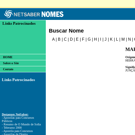
Links Patrocinados
Buscar Nome
A
|
B
|
C
|
D
|
E
|
F
|
G
|
H
|
I
|
J
|
K
|
L
|
M
|
N
|
MA
HOME
Origem
HEBRA
Sobre o Site
Signifi
Contato
JUNÇÃ
Links Patrocinados
Destaques NetSaber:
- Apostilas para Concursos
Públicos
- Resumo de O Mundo de Sofia
- Telecurso 2000
- Apostila para Concursos
- Apostilas de Direito