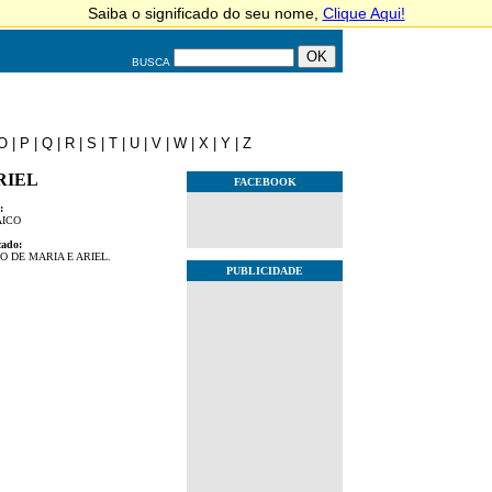
BUSCA
O
|
P
|
Q
|
R
|
S
|
T
|
U
|
V
|
W
|
X
|
Y
|
Z
RIEL
FACEBOOK
:
ICO
cado:
O DE MARIA E ARIEL.
PUBLICIDADE