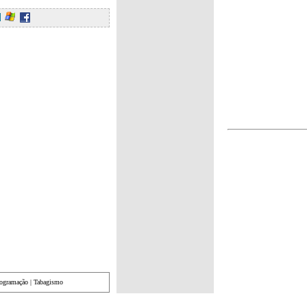
rogramação
|
Tabagismo