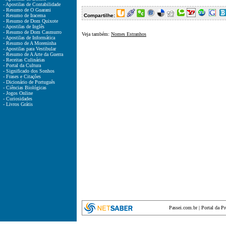
- Apostilas de Contabilidade
- Resumo de O Guarani
- Resumo de Iracema
Compartilhe:
- Resumo de Dom Quixote
- Apostilas de Inglês
- Resumo de Dom Casmurro
Veja também:
Nomes Estranhos
- Apostilas de Informática
- Resumo de A Moreninha
- Apostilas para Vestibular
- Resumo de A Arte da Guerra
- Receitas Culinárias
- Portal da Cultura
- Significado dos Sonhos
- Frases e Citações
- Dicionário de Português
- Ciências Biológicas
- Jogos Online
- Curiosidades
- Livros Grátis
Passei.com.br
|
Portal da P