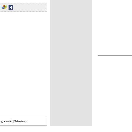
rogramação
|
Tabagismo