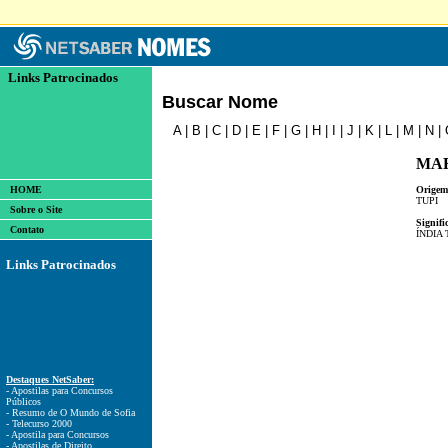
Links Patrocinados
Buscar Nome
A
|
B
|
C
|
D
|
E
|
F
|
G
|
H
|
I
|
J
|
K
|
L
|
M
|
N
|
MAR
HOME
Origem
TUPI
Sobre o Site
Signifi
Contato
ÍNDIA 
Links Patrocinados
Destaques NetSaber:
- Apostilas para Concursos
Públicos
- Resumo de O Mundo de Sofia
- Telecurso 2000
- Apostila para Concursos
- Apostilas de Direito