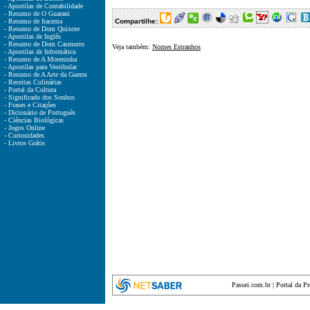
- Apostilas de Contabilidade
- Resumo de O Guarani
- Resumo de Iracema
Compartilhe:
- Resumo de Dom Quixote
- Apostilas de Inglês
- Resumo de Dom Casmurro
Veja também:
Nomes Estranhos
- Apostilas de Informática
- Resumo de A Moreninha
- Apostilas para Vestibular
- Resumo de A Arte da Guerra
- Receitas Culinárias
- Portal da Cultura
- Significado dos Sonhos
- Frases e Citações
- Dicionário de Português
- Ciências Biológicas
- Jogos Online
- Curiosidades
- Livros Grátis
Passei.com.br
|
Portal da P