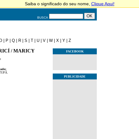
BUSCA
O
|
P
|
Q
|
R
|
S
|
T
|
U
|
V
|
W
|
X
|
Y
|
Z
ICÍ / MARICY
FACEBOOK
:
cado:
TUPÃ.
PUBLICIDADE