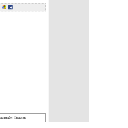
rogramação
|
Tabagismo