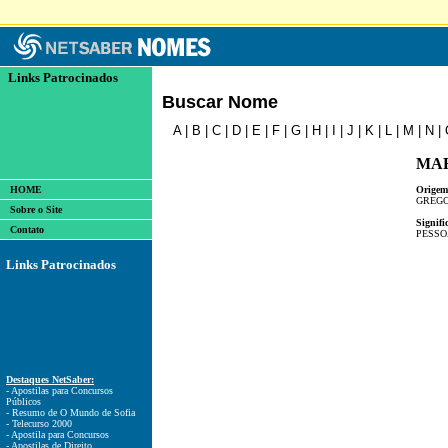
Links Patrocinados
Buscar Nome
A
|
B
|
C
|
D
|
E
|
F
|
G
|
H
|
I
|
J
|
K
|
L
|
M
|
N
|
MA
HOME
Origem
GREG
Sobre o Site
Signifi
Contato
PESSO
Links Patrocinados
Destaques NetSaber:
- Apostilas para Concursos
Públicos
- Resumo de O Mundo de Sofia
- Telecurso 2000
- Apostila para Concursos
- Apostilas de Direito