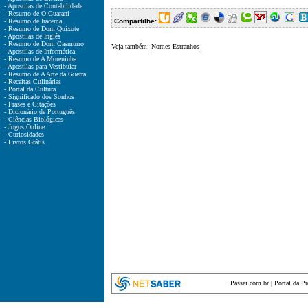
- Apostilas de Contabilidade
- Resumo de O Guarani
- Resumo de Iracema
Compartilhe:
- Resumo de Dom Quixote
- Apostilas de Inglês
- Resumo de Dom Casmurro
Veja também:
Nomes Estranhos
- Apostilas de Informática
- Resumo de A Moreninha
- Apostilas para Vestibular
- Resumo de A Arte da Guerra
- Receitas Culinárias
- Portal da Cultura
- Significado dos Sonhos
- Frases e Citações
- Dicionário de Português
- Ciências Biológicas
- Jogos Online
- Curiosidades
- Livros Grátis
Passei.com.br
|
Portal da P