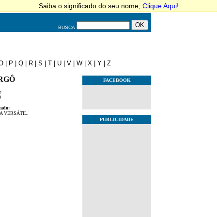
BUSCA
O
|
P
|
Q
|
R
|
S
|
T
|
U
|
V
|
W
|
X
|
Y
|
Z
RGÔ
FACEBOOK
:
O
cado:
A VERSÁTIL.
PUBLICIDADE