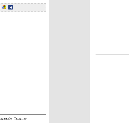
rogramação
|
Tabagismo