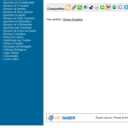
- Apostilas de Contabilidade
- Resumo de O Guarani
- Resumo de Iracema
Compartilhe:
- Resumo de Dom Quixote
- Apostilas de Inglês
- Resumo de Dom Casmurro
Veja também:
Nomes Estranhos
- Apostilas de Informática
- Resumo de A Moreninha
- Apostilas para Vestibular
- Resumo de A Arte da Guerra
- Receitas Culinárias
- Portal da Cultura
- Significado dos Sonhos
- Frases e Citações
- Dicionário de Português
- Ciências Biológicas
- Jogos Online
- Curiosidades
- Livros Grátis
Passei.com.br
|
Portal da P