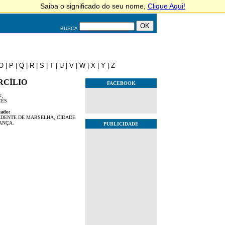
BUSCA
O
|
P
|
Q
|
R
|
S
|
T
|
U
|
V
|
W
|
X
|
Y
|
Z
RCÍLIO
FACEBOOK
:
CÊS
cado:
DENTE DE MARSELHA, CIDADE
ANÇA.
PUBLICIDADE