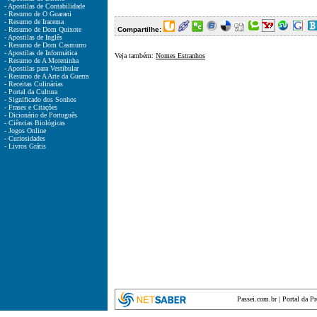
- Apostilas de Contabilidade
- Resumo de O Guarani
- Resumo de Iracema
- Resumo de Dom Quixote
Compartilhe:
- Apostilas de Inglês
- Resumo de Dom Casmurro
- Apostilas de Informática
Veja também:
Nomes Estranhos
- Resumo de A Moreninha
- Apostilas para Vestibular
- Resumo de A Arte da Guerra
- Receitas Culinárias
- Portal da Cultura
- Significado dos Sonhos
- Frases e Citações
- Dicionário de Português
- Ciências Biológicas
- Jogos Online
- Curiosidades
- Livros Grátis
Passei.com.br
|
Portal da P