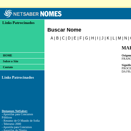
Links Patrocinados
Buscar Nome
A
|
B
|
C
|
D
|
E
|
F
|
G
|
H
|
I
|
J
|
K
|
L
|
M
|
N
|
MA
HOME
Origem
FRAN
Sobre o Site
Signifi
Contato
PROCE
DA FR
Links Patrocinados
Destaques NetSaber:
- Apostilas para Concursos
Públicos
- Resumo de O Mundo de Sofia
- Telecurso 2000
- Apostila para Concursos
- Apostilas de Direito