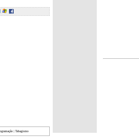
rogramação
|
Tabagismo