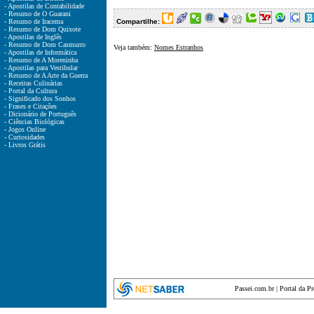
- Apostilas de Contabilidade
- Resumo de O Guarani
- Resumo de Iracema
Compartilhe:
- Resumo de Dom Quixote
- Apostilas de Inglês
- Resumo de Dom Casmurro
Veja também:
Nomes Estranhos
- Apostilas de Informática
- Resumo de A Moreninha
- Apostilas para Vestibular
- Resumo de A Arte da Guerra
- Receitas Culinárias
- Portal da Cultura
- Significado dos Sonhos
- Frases e Citações
- Dicionário de Português
- Ciências Biológicas
- Jogos Online
- Curiosidades
- Livros Grátis
Passei.com.br
|
Portal da P