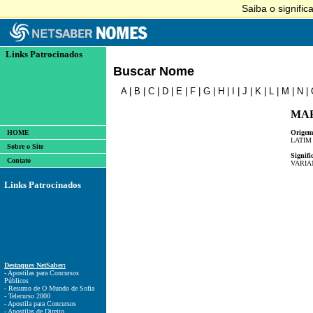
Links Patrocinados
Buscar Nome
A
|
B
|
C
|
D
|
E
|
F
|
G
|
H
|
I
|
J
|
K
|
L
|
M
|
N
|
MA
HOME
Origem
LATIM
Sobre o Site
Signifi
Contato
VARIA
Links Patrocinados
Destaques NetSaber:
- Apostilas para Concursos
Públicos
- Resumo de O Mundo de Sofia
- Telecurso 2000
- Apostila para Concursos
- Apostilas de Direito