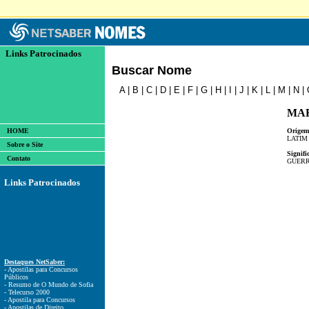
Links Patrocinados
Buscar Nome
A
|
B
|
C
|
D
|
E
|
F
|
G
|
H
|
I
|
J
|
K
|
L
|
M
|
N
|
MA
HOME
Origem
LATIM
Sobre o Site
Signifi
Contato
GUERR
Links Patrocinados
Destaques NetSaber:
- Apostilas para Concursos
Públicos
- Resumo de O Mundo de Sofia
- Telecurso 2000
- Apostila para Concursos
- Apostilas de Direito