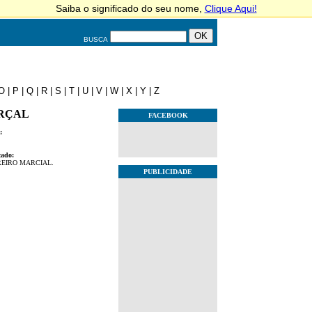
BUSCA
O
|
P
|
Q
|
R
|
S
|
T
|
U
|
V
|
W
|
X
|
Y
|
Z
RÇAL
FACEBOOK
:
cado:
EIRO MARCIAL.
PUBLICIDADE