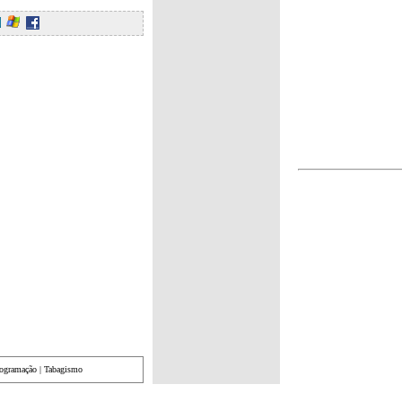
rogramação
|
Tabagismo