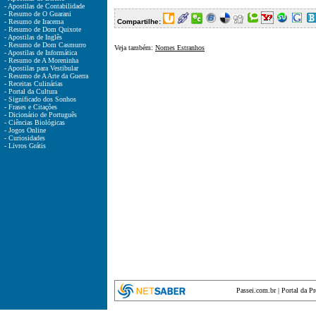
- Apostilas de Contabilidade
- Resumo de O Guarani
- Resumo de Iracema
Compartilhe:
- Resumo de Dom Quixote
- Apostilas de Inglês
- Resumo de Dom Casmurro
Veja também:
Nomes Estranhos
- Apostilas de Informática
- Resumo de A Moreninha
- Apostilas para Vestibular
- Resumo de A Arte da Guerra
- Receitas Culinárias
- Portal da Cultura
- Significado dos Sonhos
- Frases e Citações
- Dicionário de Português
- Ciências Biológicas
- Jogos Online
- Curiosidades
- Livros Grátis
Passei.com.br
|
Portal da P