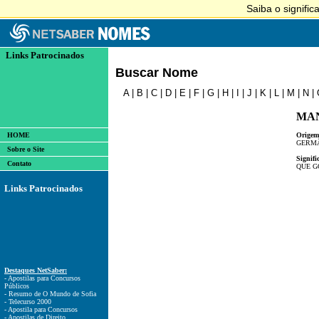
Links Patrocinados
Buscar Nome
A
|
B
|
C
|
D
|
E
|
F
|
G
|
H
|
I
|
J
|
K
|
L
|
M
|
N
|
MA
HOME
Origem
GERM
Sobre o Site
Signifi
Contato
QUE G
Links Patrocinados
Destaques NetSaber:
- Apostilas para Concursos
Públicos
- Resumo de O Mundo de Sofia
- Telecurso 2000
- Apostila para Concursos
- Apostilas de Direito