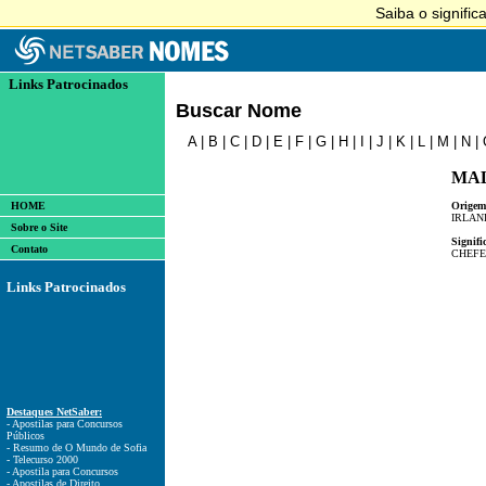
Links Patrocinados
Buscar Nome
A
|
B
|
C
|
D
|
E
|
F
|
G
|
H
|
I
|
J
|
K
|
L
|
M
|
N
|
MA
HOME
Origem
IRLAN
Sobre o Site
Signifi
Contato
CHEFE
Links Patrocinados
Destaques NetSaber:
- Apostilas para Concursos
Públicos
- Resumo de O Mundo de Sofia
- Telecurso 2000
- Apostila para Concursos
- Apostilas de Direito