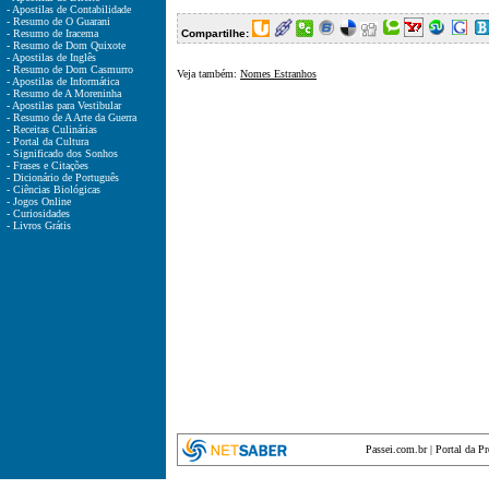
- Apostilas de Contabilidade
- Resumo de O Guarani
- Resumo de Iracema
Compartilhe:
- Resumo de Dom Quixote
- Apostilas de Inglês
- Resumo de Dom Casmurro
Veja também:
Nomes Estranhos
- Apostilas de Informática
- Resumo de A Moreninha
- Apostilas para Vestibular
- Resumo de A Arte da Guerra
- Receitas Culinárias
- Portal da Cultura
- Significado dos Sonhos
- Frases e Citações
- Dicionário de Português
- Ciências Biológicas
- Jogos Online
- Curiosidades
- Livros Grátis
Passei.com.br
|
Portal da P