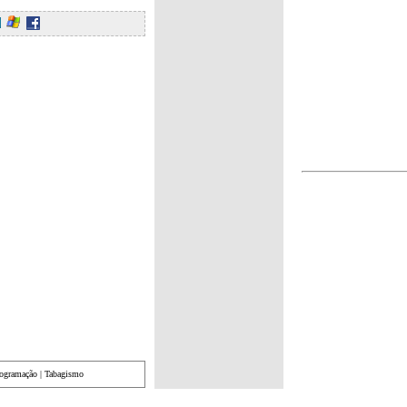
rogramação
|
Tabagismo