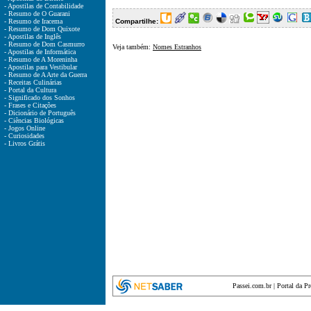
- Apostilas de Contabilidade
- Resumo de O Guarani
- Resumo de Iracema
Compartilhe:
- Resumo de Dom Quixote
- Apostilas de Inglês
- Resumo de Dom Casmurro
Veja também:
Nomes Estranhos
- Apostilas de Informática
- Resumo de A Moreninha
- Apostilas para Vestibular
- Resumo de A Arte da Guerra
- Receitas Culinárias
- Portal da Cultura
- Significado dos Sonhos
- Frases e Citações
- Dicionário de Português
- Ciências Biológicas
- Jogos Online
- Curiosidades
- Livros Grátis
Passei.com.br
|
Portal da P