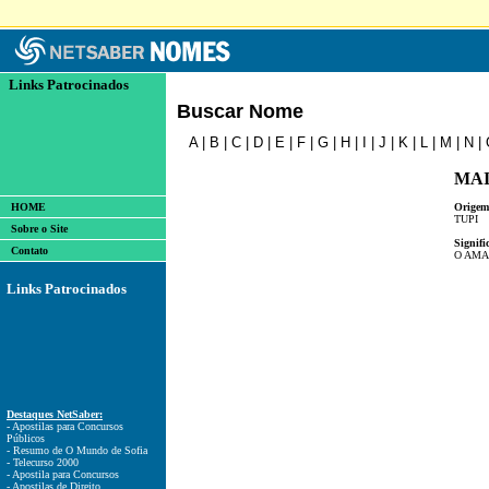
Links Patrocinados
Buscar Nome
A
|
B
|
C
|
D
|
E
|
F
|
G
|
H
|
I
|
J
|
K
|
L
|
M
|
N
|
MA
HOME
Origem
TUPI
Sobre o Site
Signifi
Contato
O AMA
Links Patrocinados
Destaques NetSaber:
- Apostilas para Concursos
Públicos
- Resumo de O Mundo de Sofia
- Telecurso 2000
- Apostila para Concursos
- Apostilas de Direito