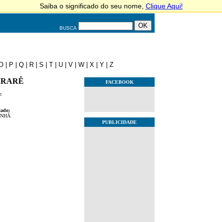
BUSCA
O
|
P
|
Q
|
R
|
S
|
T
|
U
|
V
|
W
|
X
|
Y
|
Z
IRARÊ
FACEBOOK
:
cado:
NHÃ.
PUBLICIDADE