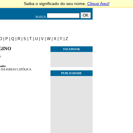
BUSCA
O
|
P
|
Q
|
R
|
S
|
T
|
U
|
V
|
W
|
X
|
Y
|
Z
GINO
FACEBOOK
:
cado:
 DA IGREJA CATÓLICA.
PUBLICIDADE