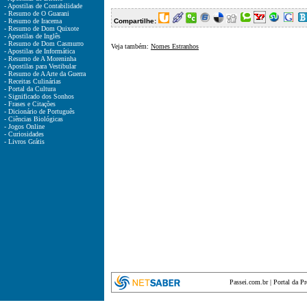
- Apostilas de Contabilidade
- Resumo de O Guarani
- Resumo de Iracema
Compartilhe:
- Resumo de Dom Quixote
- Apostilas de Inglês
- Resumo de Dom Casmurro
Veja também:
Nomes Estranhos
- Apostilas de Informática
- Resumo de A Moreninha
- Apostilas para Vestibular
- Resumo de A Arte da Guerra
- Receitas Culinárias
- Portal da Cultura
- Significado dos Sonhos
- Frases e Citações
- Dicionário de Português
- Ciências Biológicas
- Jogos Online
- Curiosidades
- Livros Grátis
Passei.com.br
|
Portal da P