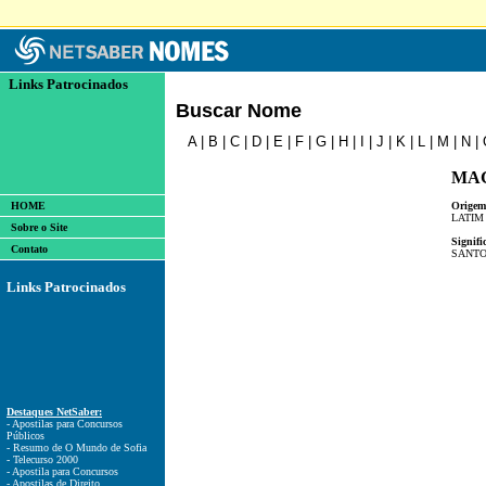
Links Patrocinados
Buscar Nome
A
|
B
|
C
|
D
|
E
|
F
|
G
|
H
|
I
|
J
|
K
|
L
|
M
|
N
|
MA
HOME
Origem
LATIM
Sobre o Site
Signifi
Contato
SANTO
Links Patrocinados
Destaques NetSaber:
- Apostilas para Concursos
Públicos
- Resumo de O Mundo de Sofia
- Telecurso 2000
- Apostila para Concursos
- Apostilas de Direito