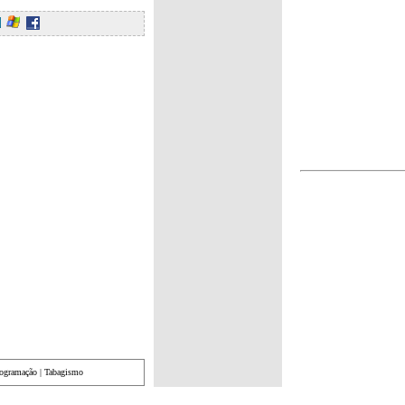
rogramação
|
Tabagismo