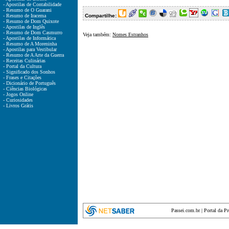
- Apostilas de Contabilidade
- Resumo de O Guarani
- Resumo de Iracema
Compartilhe:
- Resumo de Dom Quixote
- Apostilas de Inglês
- Resumo de Dom Casmurro
Veja também:
Nomes Estranhos
- Apostilas de Informática
- Resumo de A Moreninha
- Apostilas para Vestibular
- Resumo de A Arte da Guerra
- Receitas Culinárias
- Portal da Cultura
- Significado dos Sonhos
- Frases e Citações
- Dicionário de Português
- Ciências Biológicas
- Jogos Online
- Curiosidades
- Livros Grátis
Passei.com.br
|
Portal da P