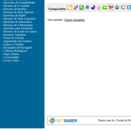
- Apostilas de Contabilidade
- Resumo de O Guarani
- Resumo de Iracema
Compartilhe:
- Resumo de Dom Quixote
- Apostilas de Inglês
- Resumo de Dom Casmurro
Veja também:
Nomes Estranhos
- Apostilas de Informática
- Resumo de A Moreninha
- Apostilas para Vestibular
- Resumo de A Arte da Guerra
- Receitas Culinárias
- Portal da Cultura
- Significado dos Sonhos
- Frases e Citações
- Dicionário de Português
- Ciências Biológicas
- Jogos Online
- Curiosidades
- Livros Grátis
Passei.com.br
|
Portal da P