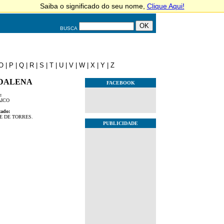
BUSCA
O
|
P
|
Q
|
R
|
S
|
T
|
U
|
V
|
W
|
X
|
Y
|
Z
DALENA
FACEBOOK
:
ICO
cado:
E DE TORRES.
PUBLICIDADE