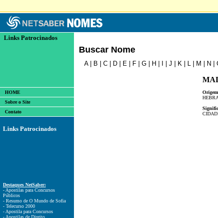
Links Patrocinados
Buscar Nome
A
|
B
|
C
|
D
|
E
|
F
|
G
|
H
|
I
|
J
|
K
|
L
|
M
|
N
|
MA
HOME
Origem
HEBRA
Sobre o Site
Signifi
Contato
CIDAD
Links Patrocinados
Destaques NetSaber:
- Apostilas para Concursos
Públicos
- Resumo de O Mundo de Sofia
- Telecurso 2000
- Apostila para Concursos
- Apostilas de Direito