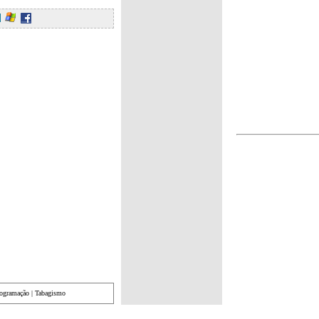
rogramação
|
Tabagismo