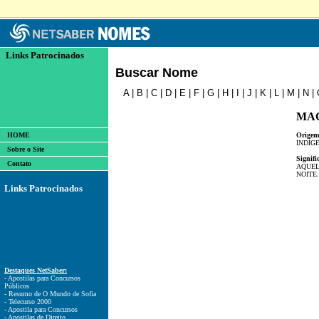
Links Patrocinados
Buscar Nome
A
|
B
|
C
|
D
|
E
|
F
|
G
|
H
|
I
|
J
|
K
|
L
|
M
|
N
|
MA
HOME
Origem
INDÍG
Sobre o Site
Signifi
Contato
AQUEL
NOITE.
Links Patrocinados
Destaques NetSaber:
- Apostilas para Concursos
Públicos
- Resumo de O Mundo de Sofia
- Telecurso 2000
- Apostila para Concursos
- Apostilas de Direito