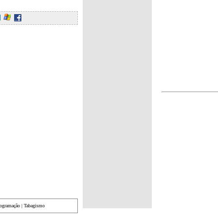
rogramação
|
Tabagismo