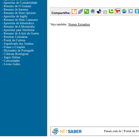
- Apostilas de Contabilidade
- Resumo de O Guarani
- Resumo de Iracema
- Resumo de Dom Quixote
Compartilhe:
- Apostilas de Inglês
- Resumo de Dom Casmurro
- Apostilas de Informática
Veja também:
Nomes Estranhos
- Resumo de A Moreninha
- Apostilas para Vestibular
- Resumo de A Arte da Guerra
- Receitas Culinárias
- Portal da Cultura
- Significado dos Sonhos
- Frases e Citações
- Dicionário de Português
- Ciências Biológicas
- Jogos Online
- Curiosidades
- Livros Grátis
Passei.com.br
|
Portal da P