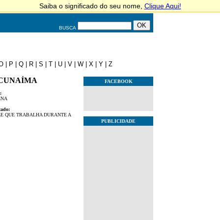
BUSCA
O
|
P
|
Q
|
R
|
S
|
T
|
U
|
V
|
W
|
X
|
Y
|
Z
CUNAÍMA
FACEBOOK
:
ENA
cado:
E QUE TRABALHA DURANTE A
PUBLICIDADE